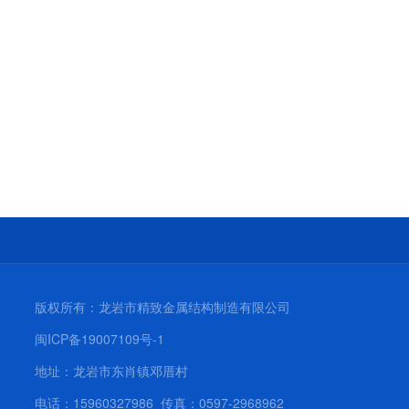
版权所有：龙岩市精致金属结构制造有限公司
闽ICP备19007109号-1
地址：龙岩市东肖镇邓厝村
电话：15960327986 传真：0597-2968962