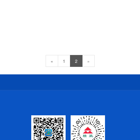
«
1
2
»
）